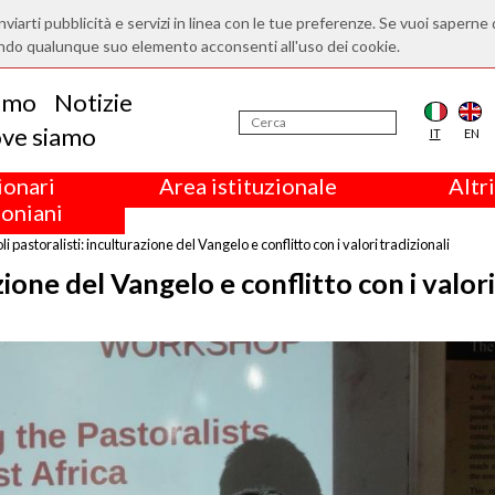
nviarti pubblicità e servizi in linea con le tue preferenze. Se vuoi saperne 
ndo qualunque suo elemento acconsenti all'uso dei cookie.
iamo
Notizie
ve siamo
IT
EN
ionari
Area istituzionale
Altri
oniani
li pastoralisti: inculturazione del Vangelo e conflitto con i valori tradizionali
zione del Vangelo e conflitto con i valori