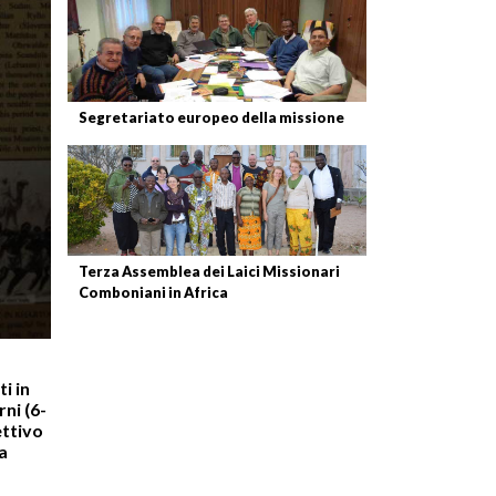
Segretariato europeo della missione
Terza Assemblea dei Laici Missionari
Comboniani in Africa
i in
ni (6-
ettivo
a