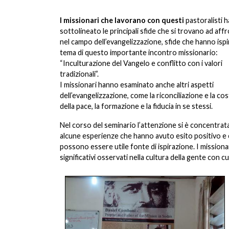
I missionari che lavorano con questi
pastoralisti 
sottolineato le principali sfide che si trovano ad aff
nel campo dell’evangelizzazione, sfide che hanno ispir
tema di questo importante incontro missionario:
“Inculturazione del Vangelo e conflitto con i valori
tradizionali”.
I missionari hanno esaminato anche altri aspetti
dell’evangelizzazione, come la riconciliazione e la co
della pace, la formazione e la fiducia in se stessi.
Nel corso del seminario l’attenzione si è concentrat
alcune esperienze che hanno avuto esito positivo e
possono essere utile fonte di ispirazione. I missionari
significativi osservati nella cultura della gente con c