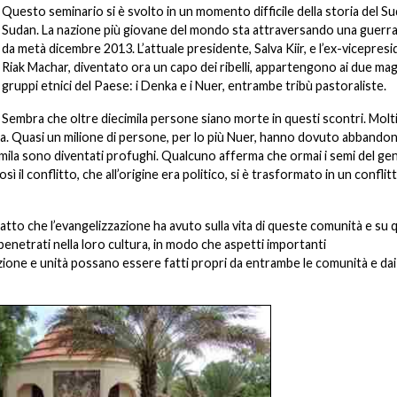
Questo seminario si è svolto in un momento difficile della storia del Su
Sudan. La nazione più giovane del mondo sta attraversando una guerra 
da metà dicembre 2013. L’attuale presidente, Salva Kiir, e l’ex-vicepresi
Riak Machar, diventato ora un capo dei ribelli, appartengono ai due mag
gruppi etnici del Paese: i Denka e i Nuer, entrambe tribù pastoraliste.
Sembra che oltre diecimila persone siano morte in questi scontri. Molt
ca. Quasi un milione di persone, per lo più Nuer, hanno dovuto abbandon
0mila sono diventati profughi. Qualcuno afferma che ormai i semi del ge
ì il conflitto, che all’origine era politico, si è trasformato in un conflit
mpatto che l’evangelizzazione ha avuto sulla vita di queste comunità e su
enetrati nella loro cultura, in modo che aspetti importanti
zione e unità possano essere fatti propri da entrambe le comunità e dai