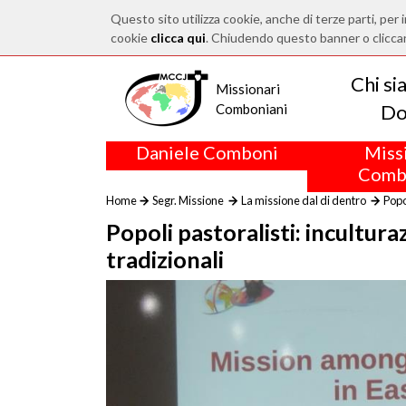
Questo sito utilizza cookie, anche di terze parti, per i
cookie
clicca qui
. Chiudendo questo banner o clicca
Chi s
Missionari
Do
Comboniani
Daniele Comboni
Miss
Comb
Home
Segr. Missione
La missione dal di dentro
Popo
Popoli pastoralisti: incultura
tradizionali