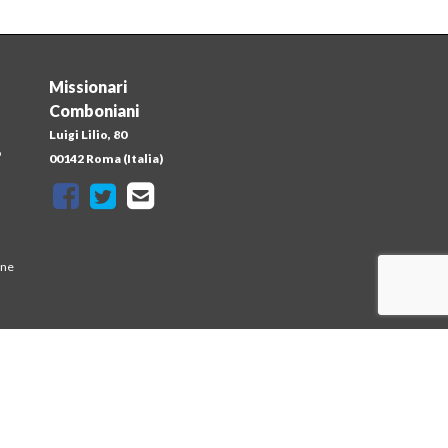
Missionari
Comboniani
Luigi Lilio, 80
o
00142 Roma (Italia)
one