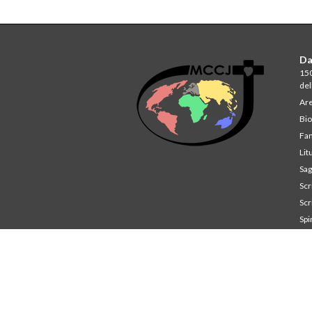
Da
150
del
Are
Bio
Fam
Lit
Sag
Scri
Scri
Spi
St
Co