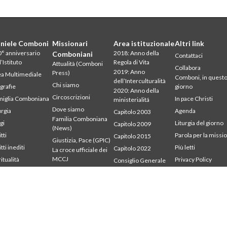
niele Comboni
Missionari
Area istituzionale
Altri link
° anniversario
2018: Anno della
Comboniani
Contattaci
l’Istituto
Regola di Vita
Attualità (Comboni
Collabora
2019: Anno
Press)
a Multimediale
Comboni, in quest
dell’Interculturalità
Chi siamo
grafie
giorno
2020: Anno della
Circoscrizioni
iglia Comboniana
In pace Christi
ministerialitá
Dove siamo
urgia
Agenda
Capitolo 2003
Familia Comboniana
gi
Liturgia del giorno
Capitolo 2009
(News)
tti
Parola per la missi
Capitolo 2015
Giustizia, Pace (GPIC)
tti inediti
Più letti
Capitolo 2022
La croce ufficiale dei
MCCJ
ritualità
Privacy Policy
Consiglio Generale
udium
Segretariato della
Libri e studi
Intercapitolare 2012
mbonianum
missione
Parola per la Missione
Intercapitolare 2018
Testimoni
Intercapitolare 2025
Segr. Economia
Segr. Formazione