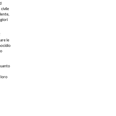
d
civile
dente,
giori
i
are le
nocidio
to
 quanto
 loro