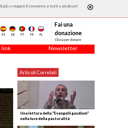
di più o negare il consenso a tutti o ad alcuni
Fai una
donazione
ES
DE
PT
FR
PL
Clicca per donare
 link
Newsletter
Articoli Correlati
Una lettura della “Evangelii gaudium”
nella luce della pastoralità