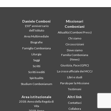
Daniele Comboni
Missionari
150° anniversario
Comboniani
dell’Istituto
Attualità (Comboni Press)
Area Multimediale
Chi siamo
Biografie
Circoscrizioni
Famiglia Comboniana
Dove siamo
Liturgia
Familia Comboniana
(News)
Saggi
Giustizia, Pace (GPIC)
Scritti
La croce ufficiale dei MCCJ
Scritti inediti
Libri e studi
Spiritualità
Parola per la Missione
Studium Combonianum
Testimoni
Area istituzionale
Altri link
2018: Anno della Regola di
Contattaci
Vita
Collabora
2019: Anno