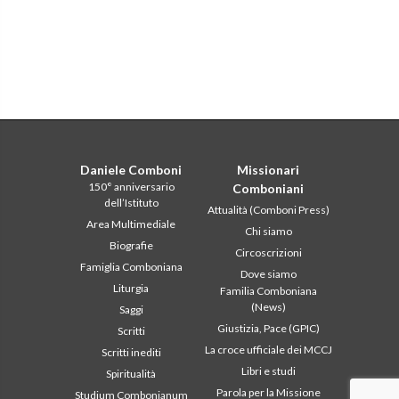
Daniele Comboni
Missionari
150° anniversario
Comboniani
dell’Istituto
Attualità (Comboni Press)
Area Multimediale
Chi siamo
Biografie
Circoscrizioni
Famiglia Comboniana
Dove siamo
Liturgia
Familia Comboniana
(News)
Saggi
Giustizia, Pace (GPIC)
Scritti
La croce ufficiale dei MCCJ
Scritti inediti
Libri e studi
Spiritualità
Parola per la Missione
Studium Combonianum