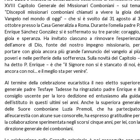
XVIII Capitolo Generale dei Missionari Comboniani – sul tema
“Discepoli missionari comboniani chiamati a vivere la gioia del
Vangelo nel mondo di oggi” – che si è svolto dal 31 agosto al 3
ottobre presso la Casa Generalizia a Roma. Durante l’omelia padre P.
Enrique Sánchez González si è soffermato su tre parole: coraggio,
gioia e speranza. Ha invitato ciascuno a rinnovare l’esperienza
dell’amore di Dio, fonte del nostro impegno missionario, per
portare con gioia ancora più grande l’annuncio del vangelo ai più
poveri e nelle periferie della sofferenza. Sulla novità del Capitolo –
ha detto P. Enrique – è che “il Signore non si è stancato di noi, è
ancora con noi… e il meglio sta per venire”.
Al termine della celebrazione eucaristica il neo eletto superiore
generale padre Tesfaye Tadesse ha ringraziato padre Enrique e il
consiglio uscente per la loro dedizione ed entusiasmo alla guida
dell’istituto in questi ultimi sei anni. Anche la superiora generale
delle Suore comboniane Luzia Premoli, che ha partecipato
all’eucarestia con alcune sue consorelle, ha espresso gratitudine per
la collaborazione sperimentata negli scorsi cinque anni, per lei, con la
direzione generale dei comboniani.