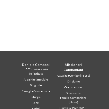
Daniele Comboni
Missionari
150° anniversario
Comboniani
dell’Istituto
Attualità (Comboni Press)
Area Multimediale
Chi siamo
Biografie
Circoscrizioni
Famiglia Comboniana
Dove siamo
Liturgia
Familia Comboniana
(News)
Saggi
Giustizia, Pace (GPIC)
Scritti