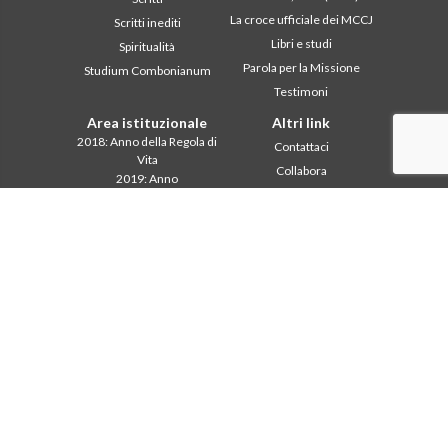
La croce ufficiale dei MCCJ
Scritti inediti
Libri e studi
Spiritualità
Parola per la Missione
Studium Combonianum
Testimoni
Area istituzionale
Altri link
2018: Anno della Regola di
Contattaci
Vita
Collabora
2019: Anno
Comboni, in questo giorno
dell’Interculturalità
2020: Anno della
In pace Christi
ministerialitá
Agenda
Capitolo 2003
Liturgia del giorno
Capitolo 2009
Parola per la missione
Capitolo 2015
Più letti
Capitolo 2022
Privacy Policy
Consiglio Generale
Segretariato della
missione
Intercapitolare 2012
Intercapitolare 2018
Intercapitolare 2025