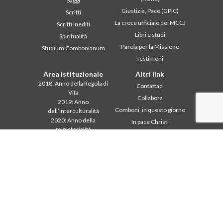
Saggi
Giustizia, Pace (GPIC)
Scritti
La croce ufficiale dei MCCJ
Scritti inediti
Libri e studi
Spiritualità
Parola per la Missione
Studium Combonianum
Testimoni
Area istituzionale
Altri link
2018: Anno della Regola di
Contattaci
Vita
Collabora
2019: Anno
Comboni, in questo giorno
dell’Interculturalità
2020: Anno della
In pace Christi
ministerialitá
Agenda
Capitolo 2003
Liturgia del giorno
Capitolo 2009
Parola per la missione
Capitolo 2015
Più letti
Capitolo 2022
Privacy Policy
Consiglio Generale
Segretariato della
missione
Intercapitolare 2012
Intercapitolare 2018