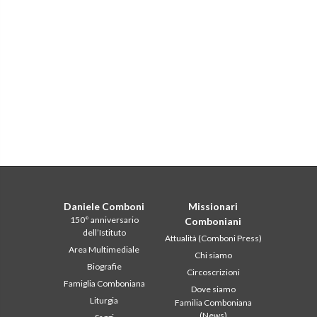
Daniele Comboni
Missionari
150° anniversario
Comboniani
dell’Istituto
Attualità (Comboni Press)
Area Multimediale
Chi siamo
Biografie
Circoscrizioni
Famiglia Comboniana
Dove siamo
Liturgia
Familia Comboniana
(News)