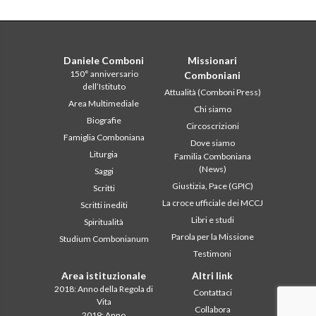
Daniele Comboni
Missionari
150° anniversario
Comboniani
dell’Istituto
Attualità (Comboni Press)
Area Multimediale
Chi siamo
Biografie
Circoscrizioni
Famiglia Comboniana
Dove siamo
Liturgia
Familia Comboniana
(News)
Saggi
Giustizia, Pace (GPIC)
Scritti
La croce ufficiale dei MCCJ
Scritti inediti
Libri e studi
Spiritualità
Parola per la Missione
Studium Combonianum
Testimoni
Area istituzionale
Altri link
2018: Anno della Regola di
Contattaci
Vita
Collabora
2019: Anno