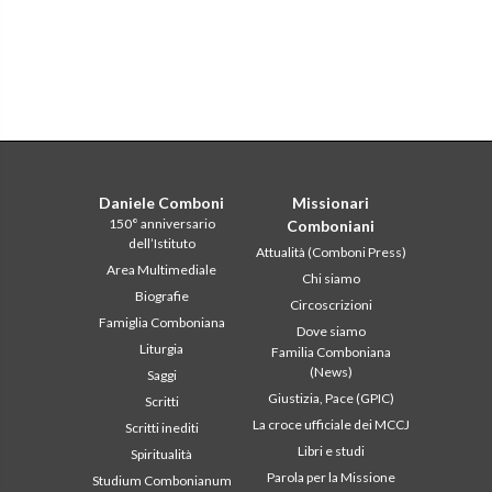
Daniele Comboni
Missionari
150° anniversario
Comboniani
dell’Istituto
Attualità (Comboni Press)
Area Multimediale
Chi siamo
Biografie
Circoscrizioni
Famiglia Comboniana
Dove siamo
Liturgia
Familia Comboniana
(News)
Saggi
Giustizia, Pace (GPIC)
Scritti
La croce ufficiale dei MCCJ
Scritti inediti
Libri e studi
Spiritualità
Parola per la Missione
Studium Combonianum