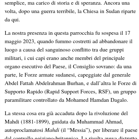
semplice, ma carico di storia e di speranza. Ancora una
volta, dopo una guerra terribile, la Chiesa in Sudan riparte
da qui.
La nostra presenza in questa parrocchia fu sospesa il 17
maggio 2023, quando fummo costretti ad abbandonare il
luogo a causa del sanguinoso conflitto tra due gruppi
militari, i cui capi erano anche membri del principale
organo esecutivo del Paese, il Consiglio sovrano: da una
parte, le Forze armate sudanesi, capeggiate dal generale
Abdel Fattah Abdelrahman Burhan, e dall’altra le Forze di
Supporto Rapido (Rapid Support Forces, RSF), un gruppo
paramilitare controllato da Mohamed Hamdan Dagalo.
La stessa cosa era già accaduta dopo la rivoluzione del
Mahdi (1881-1899), guidata da Muhammad Ahmad,
autoproclamatosi
Mahdi
(il “Messia”), per liberare il paese
dal controllo egiziano-britannico. La rivolta aveva distrutto