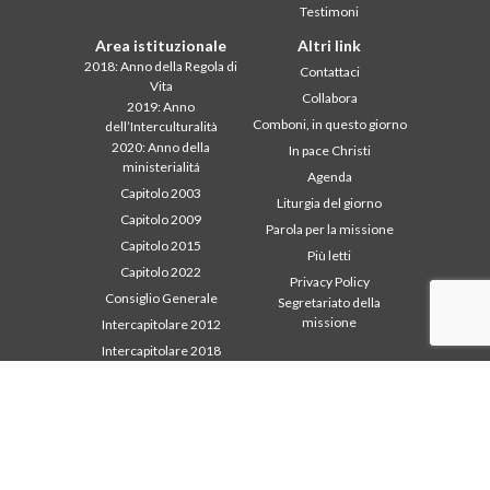
Testimoni
Area istituzionale
Altri link
2018: Anno della Regola di
Contattaci
Vita
Collabora
2019: Anno
Comboni, in questo giorno
dell’Interculturalità
2020: Anno della
In pace Christi
ministerialitá
Agenda
Capitolo 2003
Liturgia del giorno
Capitolo 2009
Parola per la missione
Capitolo 2015
Più letti
Capitolo 2022
Privacy Policy
Consiglio Generale
Segretariato della
missione
Intercapitolare 2012
Intercapitolare 2018
Intercapitolare 2025
Segr. Economia
Segr. Formazione
Segr. Missione
Tutela dei minori