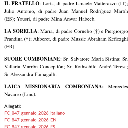
IL FRATELLO
: Loris, di padre Ismaele Matterazzo (IT)
Julio Antonio, di padre Juan Manuel Rodríguez Martín
(ES); Yousri, di padre Mina Anwar Habeeb.
LA SORELLA
: Maria, di padre Cornelio (†) e Piergiorgi
Prandina (†); Akberet, di padre Mussie Abraham Keflezghi
(ER).
SUORE COMBONIANE
: Sr. Salvatore Maria Sistina; Sr
Vallarta Marrón Conceptión; Sr. Rothschild André Teresa;
Sr Alessandra Fumagalli.
LAICA MISSIONARIA COMBONIANA:
Mercedes
Navarro (Lmc).
Allegati:
FC_847_gennaio_2026_italiano
FC_847_gennaio_2026_EN
FC_847_gennaio_2026_ES