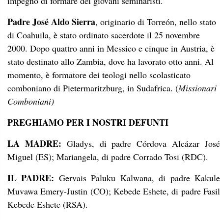
impegno di formare dei giovani seminaristi.
Padre José Aldo Sierra
, originario di Torreón, nello stato
di Coahuila, è stato ordinato sacerdote il 25 novembre
2000. Dopo quattro anni in Messico e cinque in Austria, è
stato destinato allo Zambia, dove ha lavorato otto anni. Al
momento, è formatore dei teologi nello scolasticato
comboniano di Pietermaritzburg, in Sudafrica. (
Missionari
Comboniani)
PREGHIAMO PER I NOSTRI DEFUNTI
LA MADRE:
Gladys, di padre Córdova Alcázar Jos
Miguel (ES); Mariangela, di padre Corrado Tosi (RDC).
IL PADRE:
Gervais Paluku Kalwana, di padre Kakul
Muvawa Emery-Justin (CO); Kebede Eshete, di padre Fasil
Kebede Eshete (RSA).