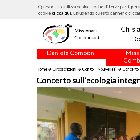
Questo sito utilizza cookie, anche di terze parti, per i
cookie
clicca qui
. Chiudendo questo banner o clicca
Chi s
Missionari
Do
Comboniani
Daniele Comboni
Miss
Comb
Home
Circoscrizioni
Congo - (Nouvelles)
Concerto s
Concerto sull’ecologia integr