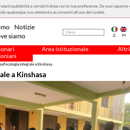
nviarti pubblicità e servizi in linea con le tue preferenze. Se vuoi saperne 
ndo qualunque suo elemento acconsenti all'uso dei cookie.
iamo
Notizie
ve siamo
IT
EN
ionari
Area istituzionale
Altri
oniani
ull’ecologia integrale a Kinshasa
ale a Kinshasa