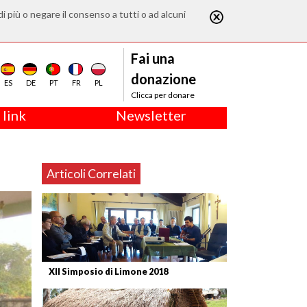
di più o negare il consenso a tutti o ad alcuni
Fai una
donazione
ES
DE
PT
FR
PL
Clicca per donare
 link
Newsletter
Articoli Correlati
XII Simposio di Limone 2018