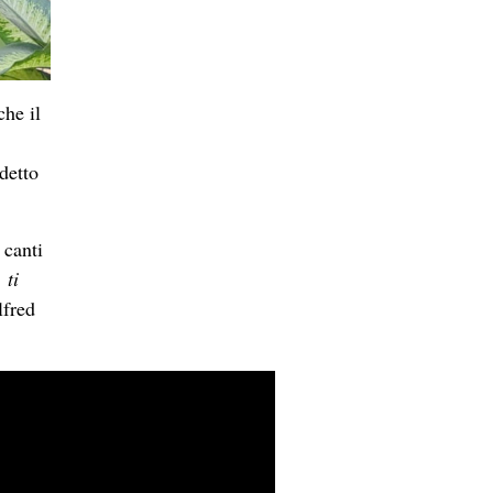
che il
detto
 canti
 ti
lfred