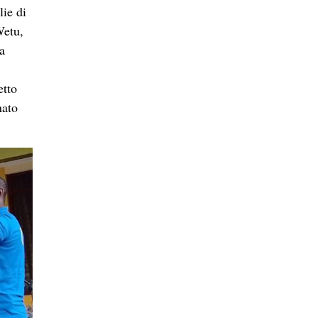
lie di
Wetu,
a
etto
nato
la
zioni
grazie
ncontri