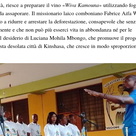
à, riesce a preparare il vino «
Wiva Kamouna
» utilizzando fog
a assaporare. Il missionario laico comboniano Fabrice Aifa 
a ridurre e arrestare la deforestazione, consapevole che senz
amente e che non può più esserci vita in abbondanza né per le
e, il desiderio di Luciana Mohila Mbongo, che promuove il prog
esta desolata città di Kinshasa, che cresce in modo sproporzio
, hanno indicato a ciascuno e a ciascuna la via da seguire nel
 stile di vita che rispetti le leggi della natura e favorisca rela
 le differenze, come ci insegna la natura, che è ricca e bella 
tro, ha concluso la giornata, fissando l’appuntamento per gli i