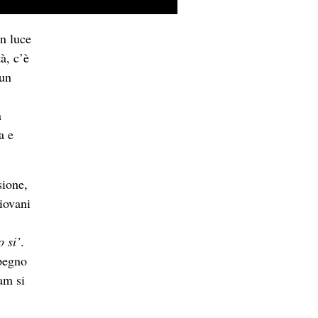
in luce
à, c’è
 un
n
a e
sione,
iovani
 si’
.
pegno
am si