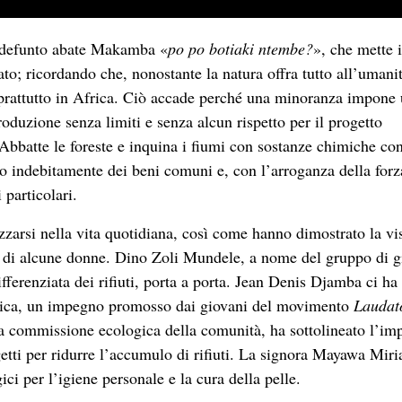
el defunto abate Makamba «
po po botiaki ntembe?
», che mette 
eato; ricordando che, nonostante la natura offra tutto all’umanit
prattutto in Africa. Ciò accade perché una minoranza impone
oduzione senza limiti e senza alcun rispetto per il progetto
. Abbatte le foreste e inquina i fiumi con sostanze chimiche co
no indebitamente dei beni comuni e, con l’arroganza della forz
 particolari.
zzarsi nella vita quotidiana, così come hanno dimostrato la vi
ni e di alcune donne. Dino Zoli Mundele, a nome del gruppo di g
fferenziata dei rifiuti, porta a porta. Jean Denis Djamba ci ha
lastica, un impegno promosso dai giovani del movimento
Laudato
 commissione ecologica della comunità, ha sottolineato l’im
ggetti per ridurre l’accumulo di rifiuti. La signora Mayawa Miri
ici per l’igiene personale e la cura della pelle.