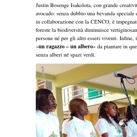
Justin Bosenge Isakolota, con grande creativit
avocado: senza dubbio una bevanda speciale d
in collaborazione con la CENCO, è impegnato 
foreste la biodiversità diminuisce vertiginos
persone né per gli altri esseri viventi. Infin
un ragazzo – un albero
«
» da piantare in qu
senza alberi né spazi verdi.
Queste testimonianze, insieme alla lode a Dio
propria vita e nella quotidianità, adottando uno
veramente fraterne, rispettando e valorizzando
alla sua grande biodiversità.
L’ultimo brindisi di amicizia, offerto dal Cen
e le iniziative previste nei mesi venturi.