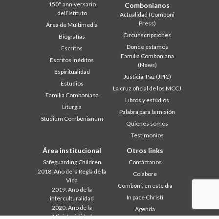
150° anniversario
Combonianos
dell’Istituto
Actualidad (Comboni
Press)
Área de Multimedia
Circunscripciones
Biografías
Donde estamos
Escritos
Familia Comboniana
Escritos inéditos
(News)
Espiritualidad
Justicia, Paz (JPIC)
Estudios
La cruz oficial de los MCCJ
Familia Comboniana
Libros y estudios
Liturgia
Palabra para la misión
Studium Combonianum
Quiénes somos
Testimonios
Área institucional
Otros links
Safeguarding Children
Contáctanos
2018: Año de la Regla de la
Colabore
Vida
Comboni, en este día
2019: Año de la
In pace Christi
interculturalidad
2020: Año de la
Agenda
Ministerialidad