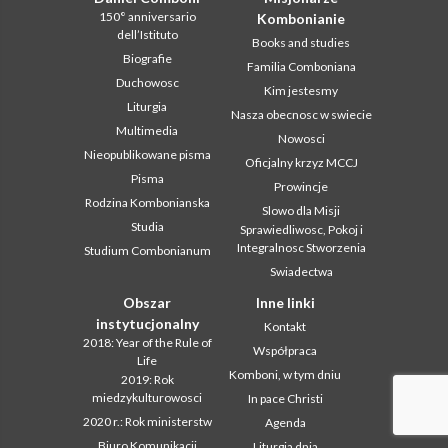
150° anniversario
Kombonianie
dell’Istituto
Books and studies
Biografie
Familia Comboniana
Duchowosc
Kim jestesmy
Liturgia
Nasza obecnosc w swiecie
Multimedia
Nowosci
Nieopublikowane pisma
Oficjalny krzyz MCCJ
Pisma
Prowincje
Rodzina Kombonianska
Slowo dla Misji
Studia
Sprawiedliwosc, Pokoj i
Integralnosc Stworzenia
Studium Combonianum
Swiadectwa
Obszar
Inne linki
instytucjonalny
Kontakt
2018: Year of the Rule of
Współpraca
Life
Komboni, w tym dniu
2019: Rok
miedzykulturowosci
In pace Christi
2020 r.: Rok ministerstw
Agenda
Biuro Komunikacji
Liturgia dnia