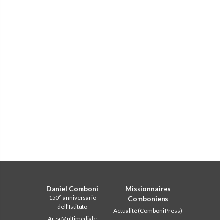
Daniel Comboni
Missionnaires
150° anniversario
Comboniens
dell’Istituto
Actualité (Comboni Press)
Area Multimediale