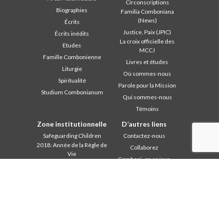
Circonscriptions
Biographies
Familia Comboniana
(News)
Écrits
Justice, Paix (JPIC)
Écrits inédits
La croix officielle des
Etudes
MCCJ
Famille Combonienne
Livres et études
Liturgie
Où sommes-nous
Spiritualité
Parole pour la Mission
Studium Combonianum
Qui sommes-nous
Témoins
Zone institutionnelle
D’autres liens
Safeguarding Children
Contactez-nous
2018: Année de la Règle de
Collaborez
Vie
Comboni, en ce jour
2019: Année de
In pace Christi
l’Interculturalité
2020: Année de la
Agenda
ministérialité
Liturgie du jour
Bureau des
Parole pour la Mission
communications
Les plus lus