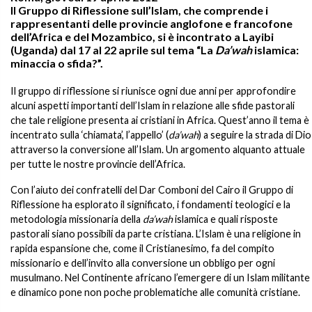
Il Gruppo di Riflessione sull’Islam, che comprende i
rappresentanti delle provincie anglofone e francofone
dell’Africa e del Mozambico, si è incontrato a Layibi
(Uganda) dal 17 al 22 aprile sul tema “La
Da’wah
islamica:
minaccia o sfida?”.
Il gruppo di riflessione si riunisce ogni due anni per approfondire
alcuni aspetti importanti dell’Islam in relazione alle sfide pastorali
che tale religione presenta ai cristiani in Africa. Quest’anno il tema è
incentrato sulla ‘chiamata’, l’appello’ (
da’wah
) a seguire la strada di Dio
attraverso la conversione all’Islam. Un argomento alquanto attuale
per tutte le nostre provincie dell’Africa.
Con l’aiuto dei confratelli del Dar Comboni del Cairo il Gruppo di
Riflessione ha esplorato il significato, i fondamenti teologici e la
metodologia missionaria della
da’wah
islamica e quali risposte
pastorali siano possibili da parte cristiana. L’Islam è una religione in
rapida espansione che, come il Cristianesimo, fa del compito
missionario e dell’invito alla conversione un obbligo per ogni
musulmano. Nel Continente africano l’emergere di un Islam militante
e dinamico pone non poche problematiche alle comunità cristiane.