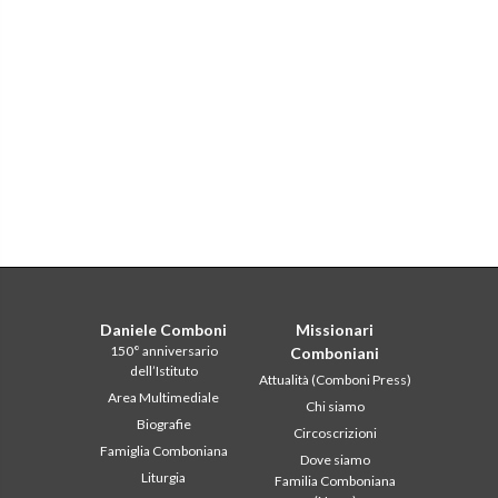
Daniele Comboni
Missionari
150° anniversario
Comboniani
dell’Istituto
Attualità (Comboni Press)
Area Multimediale
Chi siamo
Biografie
Circoscrizioni
Famiglia Comboniana
Dove siamo
Liturgia
Familia Comboniana