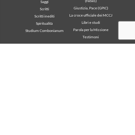
(News)
Saggi
Giustizia, Pace (GPIC)
Scritti
La croce ufficiale dei MCCJ
Scritti inediti
Libri e studi
Spiritualità
Parola per la Missione
Studium Combonianum
Testimoni
Area istituzionale
Altri link
2018: Anno della Regola di
Contattaci
Vita
Collabora
2019: Anno
Comboni, in questo giorno
dell’Interculturalità
2020: Anno della
In pace Christi
ministerialitá
Agenda
Capitolo 2003
Liturgia del giorno
Capitolo 2009
Parola per la missione
Capitolo 2015
Più letti
Capitolo 2022
Privacy Policy
Consiglio Generale
Segretariato della
missione
Intercapitolare 2012
Intercapitolare 2018