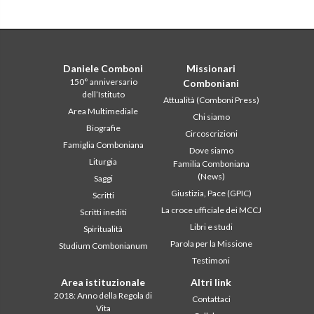
Daniele Comboni
Missionari
150° anniversario
Comboniani
dell’Istituto
Attualità (Comboni Press)
Area Multimediale
Chi siamo
Biografie
Circoscrizioni
Famiglia Comboniana
Dove siamo
Liturgia
Familia Comboniana
(News)
Saggi
Giustizia, Pace (GPIC)
Scritti
La croce ufficiale dei MCCJ
Scritti inediti
Libri e studi
Spiritualità
Parola per la Missione
Studium Combonianum
Testimoni
Area istituzionale
Altri link
2018: Anno della Regola di
Contattaci
Vita