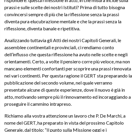
rispondere: questa riflessione in atto, in che misura incide sulla
prassi e sulle scelte dei nostri Istituti? Prima di tutto bisogna
convincersi sempre di più che la riflessione senza la prassi
diventa pura elucubrazione mentale e che la prassi senza la
riflessione, diventa banale e ripetitiva.
Analizzando tuttavia gli Atti dei nostri Capitoli Generali, le
assemblee continentali e provinciali, ci rendiamo conto
dell’influsso che questa riflessione ha avuto nelle scelte e negli
orientamenti. Certo, a volte il pensiero corre più veloce, ma non
mancano elementi confortanti per scoprire una prassi rinnovata
nei vari continenti. Per questa ragione il GERT sta preparando la
pubblicazione del secondo volume, nel quale verranno
presentate alcune di queste esperienze, dove il nuovo è già in
atto, motivando sempre più il rinnovamento ed incoraggiando a
proseguire il cammino intrapreso.
Richiamo alla vostra attenzione un lavoro che P. De Marchi, a
nome del GERT, ha preparato in vista del prossimo Capitolo
Generale, dal titolo: “Il punto sulla Missione oggi e i