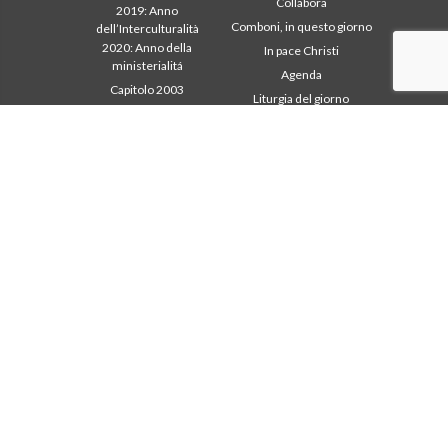
Collabora
2019: Anno
Comboni, in questo giorno
dell’Interculturalità
2020: Anno della
In pace Christi
ministerialitá
Agenda
Capitolo 2003
Liturgia del giorno
Capitolo 2009
Parola per la missione
Capitolo 2015
Più letti
Capitolo 2022
Privacy Policy
Consiglio Generale
Segretariato della
missione
Intercapitolare 2012
Intercapitolare 2018
Intercapitolare 2025
Segr. Economia
Segr. Formazione
Segr. Missione
Tutela dei minori
Ufficio Comunicazioni
Missionari