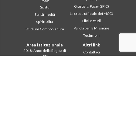
Giustizia, Pace (GPIC)
Scritti
La croce ufficiale dei MCCJ
Scritti inediti
Libri e studi
Spiritualità
Parola per la Missione
Studium Combonianum
Testimoni
Area istituzionale
Altri link
2018: Anno della Regola di
Contattaci
Vita
Collabora
2019: Anno
Comboni, in questo giorno
dell’Interculturalità
2020: Anno della
In pace Christi
ministerialitá
Agenda
Capitolo 2003
Liturgia del giorno
Capitolo 2009
Parola per la missione
Capitolo 2015
Più letti
Capitolo 2022
Privacy Policy
Consiglio Generale
Segretariato della
missione
Intercapitolare 2012
Intercapitolare 2018