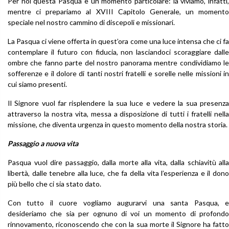
Per noi questa Pasqua è un momento particolare: la viviamo, infatti,
mentre ci prepariamo al XVIII Capitolo Generale, un momento
speciale nel nostro cammino di discepoli e missionari.
La Pasqua ci viene offerta in quest’ora come una luce intensa che ci fa
contemplare il futuro con fiducia, non lasciandoci scoraggiare dalle
ombre che fanno parte del nostro panorama mentre condividiamo le
sofferenze e il dolore di tanti nostri fratelli e sorelle nelle missioni in
cui siamo presenti.
Il Signore vuol far risplendere la sua luce e vedere la sua presenza
attraverso la nostra vita, messa a disposizione di tutti i fratelli nella
missione, che diventa urgenza in questo momento della nostra storia.
Passaggio a nuova vita
Pasqua vuol dire passaggio, dalla morte alla vita, dalla schiavitù alla
libertà, dalle tenebre alla luce, che fa della vita l’esperienza e il dono
più bello che ci sia stato dato.
Con tutto il cuore vogliamo augurarvi una santa Pasqua, e
desideriamo che sia per ognuno di voi un momento di profondo
rinnovamento, riconoscendo che con la sua morte il Signore ha fatto