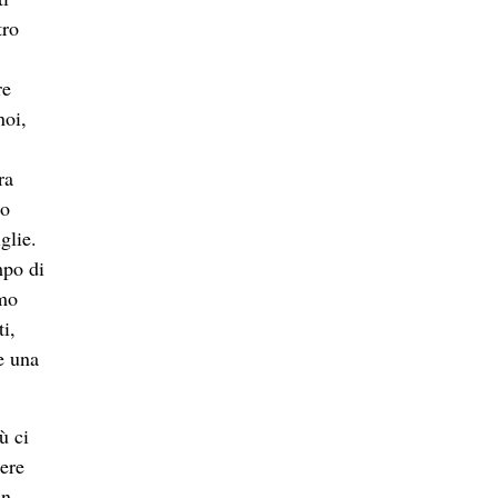
tro
re
noi,
ra
no
glie.
mpo di
amo
i,
e una
ù ci
sere
un