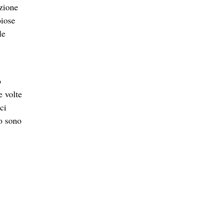
azione
oiose
le
o
e volte
ci
o sono