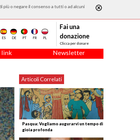
di più o negare il consenso a tutti o ad alcuni
Fai una
donazione
ES
DE
PT
FR
PL
Clicca per donare
 link
Newsletter
Articoli Correlati
Pasqua: Vogliamo augurarvi un tempo di
gioia profonda