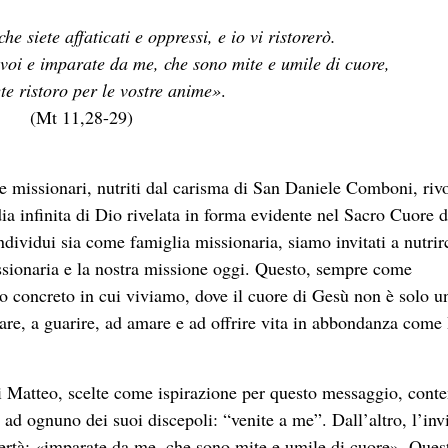
che siete affaticati e oppressi, e io vi ristorerò.
 voi e
imparate da me,
che sono mite e umile di cuore
,
ete ristoro per le vostre anime»
.
(Mt 11,28-29)
e missionari, nutriti dal carisma di San Daniele Comboni, riv
dia infinita di Dio rivelata in forma evidente nel Sacro Cuore d
dividui sia come famiglia missionaria, siamo invitati a nutrirc
missionaria e la nostra missione oggi. Questo, sempre come
o concreto in cui viviamo, dove il cuore di Gesù non è solo u
are, a guarire, ad amare e ad offrire vita in abbondanza com
 di Matteo, scelte come ispirazione per questo messaggio, con
 ad ognuno dei suoi discepoli: “venite a me”. Dall’altro, l’inv
ertà: «imparate da me, che sono mite e umile di cuore». Ques