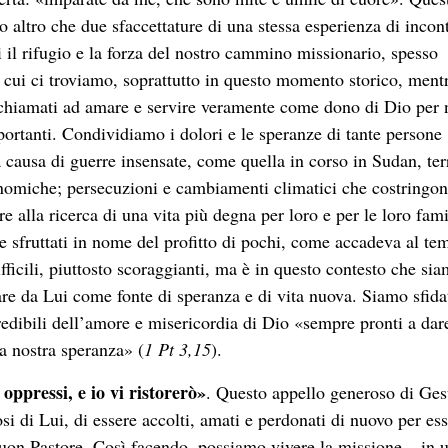
 altro che due sfaccettature di una stessa esperienza di incon
ui il rifugio e la forza del nostro cammino missionario, spesso
n cui ci troviamo, soprattutto in questo momento storico, ment
hiamati ad amare e servire veramente come dono di Dio per 
ortanti. Condividiamo i dolori e le speranze di tante persone
a causa di guerre insensate, come quella in corso in Sudan, ter
nomiche; persecuzioni e cambiamenti climatici che costringo
re alla ricerca di una vita più degna per loro e per le loro fami
 sfruttati in nome del profitto di pochi, come accadeva al te
icili, piuttosto scoraggianti, ma è in questo contesto che si
are da Lui come fonte di speranza e di vita nuova. Siamo sfidat
redibili dell’amore e misericordia di Dio «sempre pronti a dar
a nostra speranza» (
1 Pt 3,15
).
e oppressi, e io vi ristorerò»
. Questo appello generoso di Ges
i di Lui, di essere accolti, amati e perdonati di nuovo per es
Buon Pastore. Così facendo, possiamo vivere la missione – in 