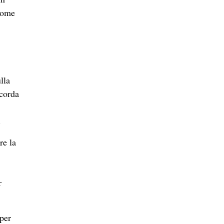
 come
lla
icorda
.
re la
r
 per