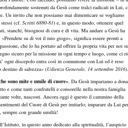
profondamente sostenuti da Gesù come tralci radicati in Lui,
are. Un invito che non possiamo mai dimenticare se vogliamo
 stessi (cf.
Scritti 6880-81
) e, in questo modo, ottenere quel
ati, stanchi, bisognosi di cura e di vita. Ma andare a Gesù ha
 «Prendete su di voi il mio giogo», significa essere pronti a
assione, che lo ha portato ad offrire la propria vita per noi su
tegno sicuro per la missione in ogni tempo e luogo, come ci r
’ ogni discepolo entra così in comunione con Lui ed è reso
o destino di salvezza» (
Udienza Generale, 14 settembre 2016
)
he sono mite e umile di cuore»
. Da Gesù impariamo a dona
 e come tanti confratelli e consorelle nella nostra famiglia
ante volte, nascosti. Ancora oggi è questo il cammino della
 sentimenti del Cuore di Gesù per imitarlo; imparare da Lui pe
re, sempre con grande umiltà!
Istituto, in questo anno dedicato alla spiritualità, l’auspicio