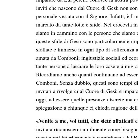
inviti che nascono dal Cuore di Gesù non sono
personale vissuta con il Signore. Infatti, è L
marcato da tante lotte e sfide. Nel crocevia i
siamo in cammino con le persone che siamo c
queste sfide di Gesù sono particolarmente imp
sfollate e immerse in ogni tipo di sofferenza 
amata da Comboni; ingiustizie sociali ed eco
tante persone a lasciare le loro case e a migra
Ricordiamo anche quanti continuano ad essere
Comboni. Senza dubbio, questi sono tempi diff
invitati a rivolgerci al Cuore di Gesù e impar
oggi, ad essere quelle presenze discrete ma c
spiegazione a chiunque ci chieda ragione dell
«Venite a me, voi tutti, che siete affaticati 
invita a riconoscerci umilmente come bisognos
trasfigurati interiormente a somiglianza del 