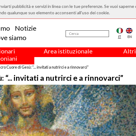
nviarti pubblicità e servizi in linea con le tue preferenze. Se vuoi saperne 
ndo qualunque suo elemento acconsenti all'uso dei cookie.
iamo
Notizie
ve siamo
IT
EN
ionari
Area istituzionale
Altri
oniani
cro Cuore di Gesù: “... invitati a nutrirci e a rinnovarci”
“... invitati a nutrirci e a rinnovarci”