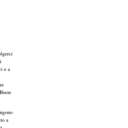
olgerci
i
i e a
na
e Buon
tengono
ito a
ti