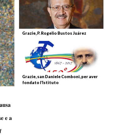
Grazie, P. Rogelio Bustos Juárez
Grazie, san Daniele Comboni, per aver
fondato l’Istituto
causa
e e a
l