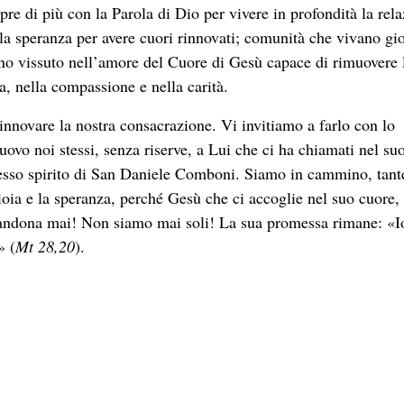
pre di più con la Parola di Dio per vivere in profondità la rel
 la speranza per avere cuori rinnovati; comunità che vivano gi
no vissuto nell’amore del Cuore di Gesù capace di rimuovere 
a, nella compassione e nella carità.
innovare la nostra consacrazione. Vi invitiamo a farlo con lo
ovo noi stessi, senza riserve, a Lui che ci ha chiamati nel su
esso spirito di San Daniele Comboni. Siamo in cammino, tant
gioia e la speranza, perché Gesù che ci accoglie nel suo cuore, 
bbandona mai! Non siamo mai soli! La sua promessa rimane: «I
» (
Mt 28,20
).