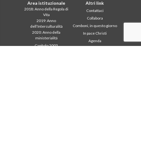
Area istituzionale
Altri link
2018: Anno della Regola di
Contattaci
Vita
Collabora
2019: Anno
Comboni, in questo giorno
dell’Interculturalità
2020: Anno della
In pace Christi
ministerialitá
Agenda
Capitolo 2003
Liturgia del giorno
Capitolo 2009
Parola per la missione
Capitolo 2015
Più letti
Capitolo 2022
Privacy Policy
Consiglio Generale
Segretariato della
missione
Intercapitolare 2012
Intercapitolare 2018
Intercapitolare 2025
Segr. Economia
Segr. Formazione
Segr. Missione
Tutela dei minori
Ufficio Comunicazioni