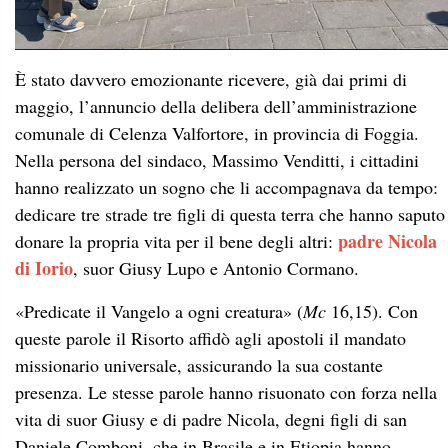
È stato davvero emozionante ricevere, già dai primi di
maggio, l’annuncio della delibera dell’amministrazione
comunale di Celenza Valfortore, in provincia di Foggia.
Nella persona del sindaco, Massimo Venditti, i cittadini
hanno realizzato un sogno che li accompagnava da tempo:
dedicare tre strade tre figli di questa terra che hanno saputo
padre Nicola
donare la propria vita per il bene degli altri:
di Iorio
, suor Giusy Lupo e Antonio Cormano.
«Predicate il Vangelo a ogni creatura» (
Mc
16,15). Con
queste parole il Risorto affidò agli apostoli il mandato
missionario universale, assicurando la sua costante
presenza. Le stesse parole hanno risuonato con forza nella
vita di suor Giusy e di padre Nicola, degni figli di san
Daniele Comboni, che in Brasile e in Etiopia hanno