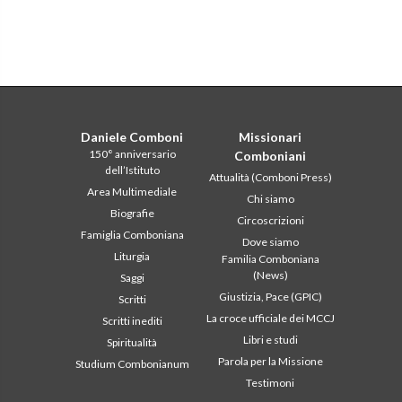
Daniele Comboni
Missionari
150° anniversario
Comboniani
dell’Istituto
Attualità (Comboni Press)
Area Multimediale
Chi siamo
Biografie
Circoscrizioni
Famiglia Comboniana
Dove siamo
Liturgia
Familia Comboniana
(News)
Saggi
Giustizia, Pace (GPIC)
Scritti
La croce ufficiale dei MCCJ
Scritti inediti
Libri e studi
Spiritualità
Parola per la Missione
Studium Combonianum
Testimoni