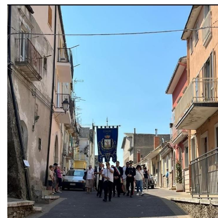
Questo evento è per noi una vera “benedizione di Dio” per
tutti. Fare memoria di suor Giusy e di padre Nicola
significa continuare a essere benedizione, ricordandoci che
ovunque ci troviamo, siamo chiamati a dire bene di Dio e a
fare il bene nel suo nome.
Questa è l’eredità che oggi riceviamo da loro e che ci
impegniamo a trasmettere alle nuove generazioni: essere
forti nello spirito, irremovibili nella ricerca della verità,
perseveranti nella preghiera, generosi nell’amore al
prossimo, animati da compassione e solidarietà, fino al
dono totale della vita per Cristo.
(Suor Tarcisia Ciavarella, missionaria comboniana)