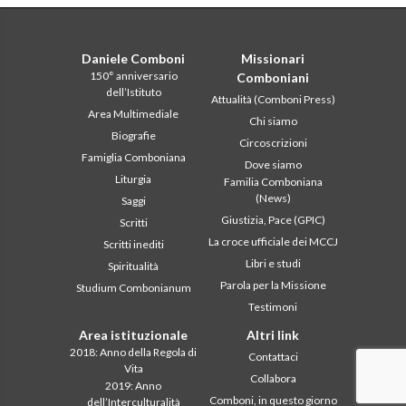
Daniele Comboni
Missionari
150° anniversario
Comboniani
dell’Istituto
Attualità (Comboni Press)
Area Multimediale
Chi siamo
Biografie
Circoscrizioni
Famiglia Comboniana
Dove siamo
Liturgia
Familia Comboniana
(News)
Saggi
Giustizia, Pace (GPIC)
Scritti
La croce ufficiale dei MCCJ
Scritti inediti
Libri e studi
Spiritualità
Parola per la Missione
Studium Combonianum
Testimoni
Area istituzionale
Altri link
2018: Anno della Regola di
Contattaci
Vita
Collabora
2019: Anno
Comboni, in questo giorno
dell’Interculturalità