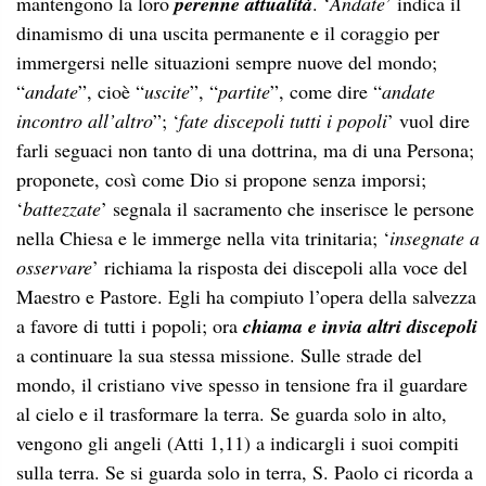
mantengono la loro
perenne attualità
. ‘
Andate
’ indica il
dinamismo di una uscita permanente e il coraggio per
immergersi nelle situazioni sempre nuove del mondo;
“
andate
”, cioè “
uscite
”, “
partite
”, come dire “
andate
incontro all’altro
”; ‘
fate discepoli tutti i popoli
’ vuol dire
farli seguaci non tanto di una dottrina, ma di una Persona;
proponete, così come Dio si propone senza imporsi;
‘
battezzate
’ segnala il sacramento che inserisce le persone
nella Chiesa e le immerge nella vita trinitaria; ‘
insegnate a
osservare
’ richiama la risposta dei discepoli alla voce del
Maestro e Pastore. Egli ha compiuto l’opera della salvezza
a favore di tutti i popoli; ora
chiama e invia altri discepoli
a continuare la sua stessa missione. Sulle strade del
mondo, il cristiano vive spesso in tensione fra il guardare
al cielo e il trasformare la terra. Se guarda solo in alto,
vengono gli angeli (Atti 1,11) a indicargli i suoi compiti
sulla terra. Se si guarda solo in terra, S. Paolo ci ricorda a