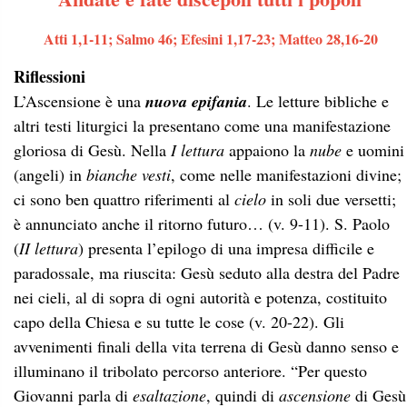
Atti 1,1-11; Salmo 46; Efesini 1,17-23; Matteo 28,16-20
Riflessioni
L’Ascensione è una
nuova epifania
. Le letture bibliche e
altri testi liturgici la presentano come una manifestazione
gloriosa di Gesù. Nella
I lettura
appaiono la
nube
e uomini
(angeli) in
bianche vesti
, come nelle manifestazioni divine;
ci sono ben quattro riferimenti al
cielo
in soli due versetti;
è annunciato anche il ritorno futuro… (v. 9-11). S. Paolo
(
II lettura
) presenta l’epilogo di una impresa difficile e
paradossale, ma riuscita: Gesù seduto alla destra del Padre
nei cieli, al di sopra di ogni autorità e potenza, costituito
capo della Chiesa e su tutte le cose (v. 20-22). Gli
avvenimenti finali della vita terrena di Gesù danno senso e
illuminano il tribolato percorso anteriore. “Per questo
Giovanni parla di
esaltazione
, quindi di
ascensione
di Gesù