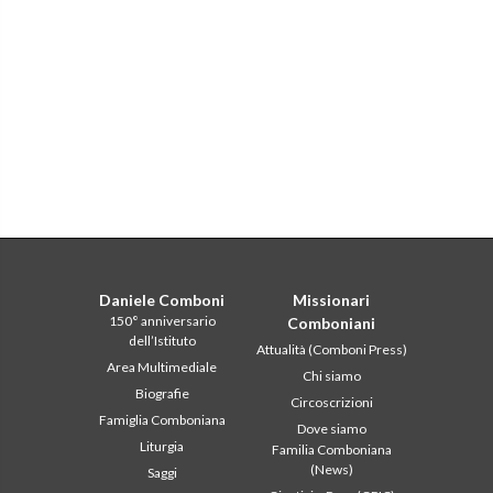
Daniele Comboni
Missionari
150° anniversario
Comboniani
dell’Istituto
Attualità (Comboni Press)
Area Multimediale
Chi siamo
Biografie
Circoscrizioni
Famiglia Comboniana
Dove siamo
Liturgia
Familia Comboniana
(News)
Saggi