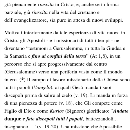
già pienamente
riuscita
in Cristo, e, anche se in forma
parziale, già
riuscita
nella vita del cristiano e
dell’evangelizzatore, sia pure in attesa di nuovi sviluppi.
Motivati interiormente da tale esperienza di vita nuova in
Cristo, gli Apostoli - e i missionari di tutti i tempi - ne
diventano “testimoni a Gerusalemme, in tutta la Giudea e
la Samaria e
fino ai confini della terra
” (At 1,8), in un
percorso che si apre progressivamente dal centro
(Gerusalemme) verso una periferia vasta come il mondo
(*)
intero.
Il campo di lavoro missionario della Chiesa sono
tutti i popoli (
Vangelo
), ai quali Gesù manda i suoi
discepoli prima di salire al cielo (v. 19). Li manda in forza
di una pienezza di potere (v. 18), che Gli compete come
Figlio di Dio e come
Kurios
(Signore) glorificato: “
Andate
dunque
e fate discepoli tutti i popoli
, battezzandoli...
insegnando…” (v. 19-20). Una missione che è possibile