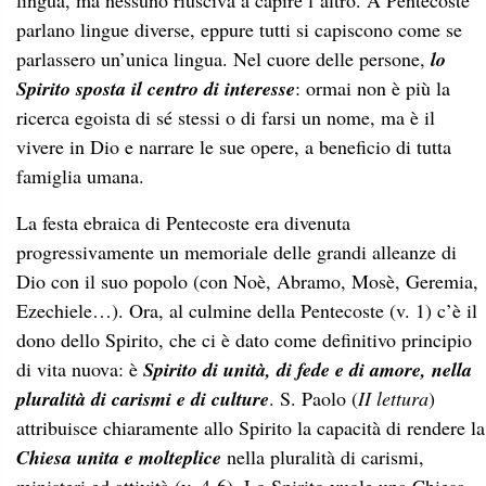
lingua, ma nessuno riusciva a capire l’altro. A Pentecoste
parlano lingue diverse, eppure tutti si capiscono come se
parlassero un’unica lingua. Nel cuore delle persone,
lo
Spirito sposta il centro di interesse
: ormai non è più la
ricerca egoista di sé stessi o di farsi un nome, ma è il
vivere in Dio e narrare le sue opere, a beneficio di tutta
famiglia umana.
La festa ebraica di Pentecoste era divenuta
progressivamente un memoriale delle grandi alleanze di
Dio con il suo popolo (con Noè, Abramo, Mosè, Geremia,
Ezechiele…). Ora, al culmine della Pentecoste (v. 1) c’è il
dono dello Spirito, che ci è dato come definitivo principio
di vita nuova: è
Spirito di unità, di fede e di amore, nella
pluralità di carismi e di culture
. S. Paolo (
II lettura
)
attribuisce chiaramente allo Spirito la capacità di rendere la
Chiesa unita e molteplice
nella pluralità di carismi,