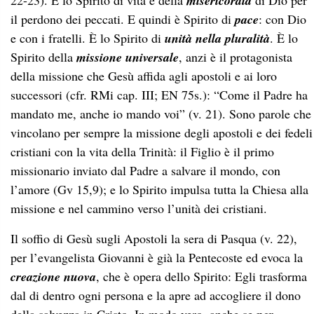
22-23). È lo Spirito di vita e della
misericordia
di Dio per
il perdono dei peccati. E quindi è Spirito di
pace
: con Dio
e con i fratelli. È lo Spirito di
unità nella pluralità
. È lo
Spirito della
missione universale
, anzi è il protagonista
della missione che Gesù affida agli apostoli e ai loro
successori (cfr. RMi cap. III; EN 75s.): “Come il Padre ha
mandato me, anche io mando voi” (v. 21). Sono parole che
vincolano per sempre la missione degli apostoli e dei fedeli
cristiani con la vita della Trinità: il Figlio è il primo
missionario inviato dal Padre a salvare il mondo, con
l’amore (Gv 15,9); e lo Spirito impulsa tutta la Chiesa alla
missione e nel cammino verso l’unità dei cristiani.
Il soffio di Gesù sugli Apostoli la sera di Pasqua (v. 22),
per l’evangelista Giovanni è già la Pentecoste ed evoca la
creazione nuova
, che è opera dello Spirito: Egli trasforma
dal di dentro ogni persona e la apre ad accogliere il dono