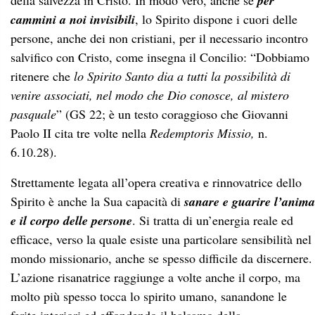
della salvezza in Cristo. In modo vero, anche se
per
cammini a noi invisibili
, lo Spirito dispone i cuori delle
persone, anche dei non cristiani, per il necessario incontro
salvifico con Cristo, come insegna il Concilio: “Dobbiamo
ritenere che
lo Spirito Santo dia a tutti la possibilità di
venire associati, nel modo che Dio conosce, al mistero
pasquale
” (GS
22; è un testo coraggioso che Giovanni
Paolo II cita tre volte nella
Redemptoris Missio,
n.
6.10.28).
Strettamente legata all’opera creativa e rinnovatrice dello
Spirito è anche la Sua capacità di
sanare e guarire l’anima
e il corpo delle persone
. Si tratta di un’energia reale ed
efficace, verso la quale esiste una particolare sensibilità nel
mondo missionario, anche se spesso difficile da discernere.
L’azione risanatrice raggiunge a volte anche il corpo, ma
molto più spesso tocca lo spirito umano, sanandone le