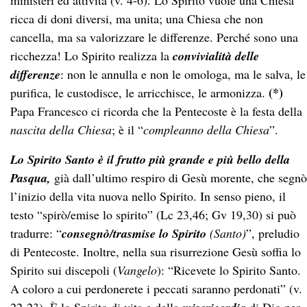
ministeri ed attività (v. 4-6). Lo Spirito vuole una Chiesa
ricca di doni diversi, ma unita; una Chiesa che non
cancella, ma sa valorizzare le differenze. Perché sono una
ricchezza! Lo Spirito realizza la
convivialità delle
differenze
: non le annulla e non le omologa, ma le salva, le
(*)
purifica, le custodisce, le arricchisce, le armonizza.
Papa Francesco ci ricorda che la Pentecoste è la festa della
nascita della Chiesa
; è il “
compleanno della Chiesa
”.
Lo Spirito Santo è il frutto più grande e più bello della
Pasqua,
già dall’ultimo respiro di Gesù morente, che segnò
l’inizio della vita nuova nello Spirito. In senso pieno, il
testo “spirò/emise lo spirito” (Lc 23,46; Gv 19,30) si può
tradurre: “
consegnò/trasmise lo Spirito
(Santo)
”, preludio
di Pentecoste. Inoltre, nella sua risurrezione Gesù soffia lo
Spirito sui discepoli (
Vangelo
): “Ricevete lo Spirito Santo.
A coloro a cui perdonerete i peccati saranno perdonati” (v.