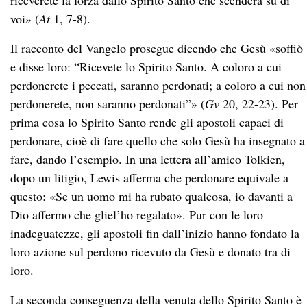
riceverete la forza dallo Spirito Santo che scenderà su di
voi» (
At
1, 7-8).
Il racconto del Vangelo prosegue dicendo che Gesù «soffiò
e disse loro: “Ricevete lo Spirito Santo. A coloro a cui
perdonerete i peccati, saranno perdonati; a coloro a cui non
perdonerete, non saranno perdonati”» (
Gv
20, 22-23). Per
prima cosa lo Spirito Santo rende gli apostoli capaci di
perdonare, cioè di fare quello che solo Gesù ha insegnato a
fare, dando l’esempio. In una lettera all’amico Tolkien,
dopo un litigio, Lewis afferma che perdonare equivale a
questo: «Se un uomo mi ha rubato qualcosa, io davanti a
Dio affermo che gliel’ho regalato». Pur con le loro
inadeguatezze, gli apostoli fin dall’inizio hanno fondato la
loro azione sul perdono ricevuto da Gesù e donato tra di
loro.
La seconda conseguenza della venuta dello Spirito Santo è