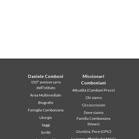
Daniele Comboni
Missionari
150° anniversario
Comboniani
dell’Istituto
Attualità (Comboni Press)
Area Multimediale
Chi siamo
Biografie
Circoscrizioni
Famiglia Comboniana
Dove siamo
Liturgia
Familia Comboniana
(News)
Saggi
Giustizia, Pace (GPIC)
Scritti
La croce ufficiale dei MCCJ