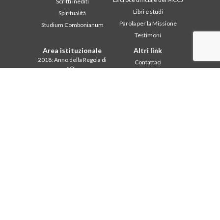
Scritti inediti
Libri e studi
Spiritualità
Parola per la Missione
Studium Combonianum
Testimoni
Area istituzionale
Altri link
2018: Anno della Regola di
Contattaci
Vita
Collabora
2019: Anno
Comboni, in questo giorno
dell’Interculturalità
2020: Anno della
In pace Christi
ministerialitá
Agenda
Capitolo 2003
Liturgia del giorno
Capitolo 2009
Parola per la missione
Capitolo 2015
Più letti
Capitolo 2022
Privacy Policy
Consiglio Generale
Segretariato della
missione
Intercapitolare 2012
Intercapitolare 2018
Intercapitolare 2025
Segr. Economia