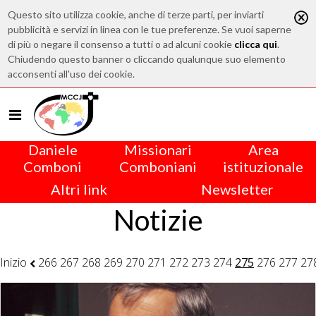
Questo sito utilizza cookie, anche di terze parti, per inviarti
pubblicità e servizi in linea con le tue preferenze. Se vuoi saperne
di più o negare il consenso a tutti o ad alcuni cookie
clicca qui
.
Chiudendo questo banner o cliccando qualunque suo elemento
acconsenti all'uso dei cookie.
Daniele
Missionari
Area
Comboni
Comboniani
istituzionale
Altri link
Newsletter
Notizie
Inizio
266
267
268
269
270
271
272
273
274
275
276
277
27