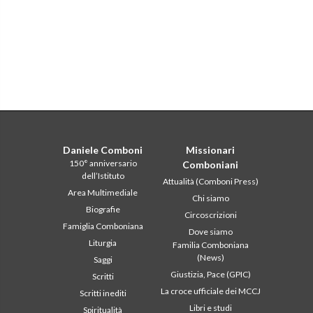
Daniele Comboni
Missionari
150° anniversario
Comboniani
dell’Istituto
Attualità (Comboni Press)
Area Multimediale
Chi siamo
Biografie
Circoscrizioni
Famiglia Comboniana
Dove siamo
Liturgia
Familia Comboniana
(News)
Saggi
Giustizia, Pace (GPIC)
Scritti
La croce ufficiale dei MCCJ
Scritti inediti
Libri e studi
Spiritualità