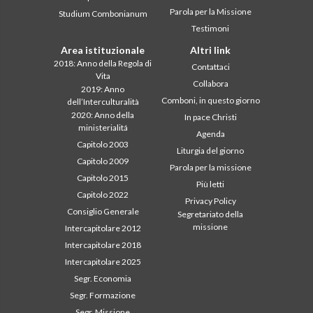
Parola per la Missione
Studium Combonianum
Testimoni
Area istituzionale
Altri link
2018: Anno della Regola di
Contattaci
Vita
Collabora
2019: Anno
Comboni, in questo giorno
dell’Interculturalità
2020: Anno della
In pace Christi
ministerialitá
Agenda
Capitolo 2003
Liturgia del giorno
Capitolo 2009
Parola per la missione
Capitolo 2015
Più letti
Capitolo 2022
Privacy Policy
Consiglio Generale
Segretariato della
missione
Intercapitolare 2012
Intercapitolare 2018
Intercapitolare 2025
Segr. Economia
Segr. Formazione
Segr. Missione