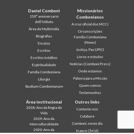
Daniel Comboni
Missionários
150° anniversario
Combonianos
dell’Istituto
A cruz oficial dos MCCJ
Área de Multimídia
Circunscrições
Biografias
Familia Comboniana
(News)
Ensaios
Justiça, Paz (JPIC)
Escritos
Livros e estudos
Escritos inéditos
Notícias (Comboni Press)
Espiritualidade
Onde estamos
Família Comboniana
Palavra para a Missão
Liturgia
Quem somos
Studium Combonianum
Testemunhas
Área institucional
Outros links
2018: Ano da Regra de
Contacte-nos
Vida
Colabore
2019: Ano da
Comboni, neste dia
Interculturalidade
2020: Ano da
In pace Christi