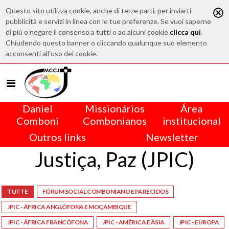
Questo sito utilizza cookie, anche di terze parti, per inviarti
pubblicità e servizi in linea con le tue preferenze. Se vuoi saperne
di più o negare il consenso a tutti o ad alcuni cookie
clicca qui
.
Chiudendo questo banner o cliccando qualunque suo elemento
acconsenti all'uso dei cookie.
Daniel
Missionários
Área
Comboni
Combonianos
institucional
Outros links
Newsletter
Justiça, Paz (JPIC)
TUTTE
FÓRUM SOCIAL COMBONIANO E PARECIDOS
JPIC - ÁFRICA ANGLÓFONA E MOÇAMBIQUE
JPIC - ÁFRICA FRANCÓFONA
JPIC - AMÉRICA E ÁSIA
JPIC - EUROPA