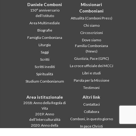
Daniele Comboni
Missionari
150° anniversario
Comboniani
dell’Istituto
Attualità (Comboni Press)
Area Multimediale
Chi siamo
Biografie
Circoscrizioni
Famiglia Comboniana
Dove siamo
Liturgia
Familia Comboniana
(News)
Saggi
Giustizia, Pace (GPIC)
Scritti
La croce ufficiale dei MCCJ
Scritti inediti
Libri e studi
Spiritualità
Parola per la Missione
Studium Combonianum
Testimoni
Area istituzionale
Altri link
2018: Anno della Regola di
Contattaci
Vita
Collabora
2019: Anno
Comboni, in questo giorno
dell’Interculturalità
2020: Anno della
In pace Christi
ministerialitá
Agenda