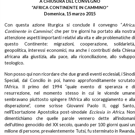
A CHIUSURA DEL CONVEGNO
“AFRICA CONTINENTE IN CAMMINO”
Domenica, 15 marzo 2015
Con questa azione liturgica si conclude il convegno “
Africa.
Continente in Cammino”,
che per tre giorni ha portato alla nostr
attenzione aspetti importanti relativi alla vita e alle problematiche di
questo Continente: migrazioni, cooperazione, solidarietà,
geopolitica, interessi economici, ma anche i contributi della Chiesa
africana alla giustizia, alla pace, alla riconciliazione, allo sviluppo
teologico.
Non posso qui non ricordare che due grandi eventi ecclesiali, i Sinodi
Speciali, dal Concilio in poi, hanno approfonditamente scrutato
l'Africa. Il primo del 1994 “quale evento di speranza e di
resurrezione, nel momento stesso in cui le vicende umane
sembravano piuttosto spingere l'Africa allo scoraggiamento e alla
disperazione”, come scrisse Giovanni Paolo II, oggi Santo,
nell'Esortazione Apostolica post-sinodale
Ecclesia in Africa.
Non
dimentichiamo che quelle parole vennero dette all'indomani
dell'ultimo genocidio del XX secolo, quando per 100 giorni quasi un
milione di persone, prevalentemente Tutsi, fu sterminato in Rwanda.