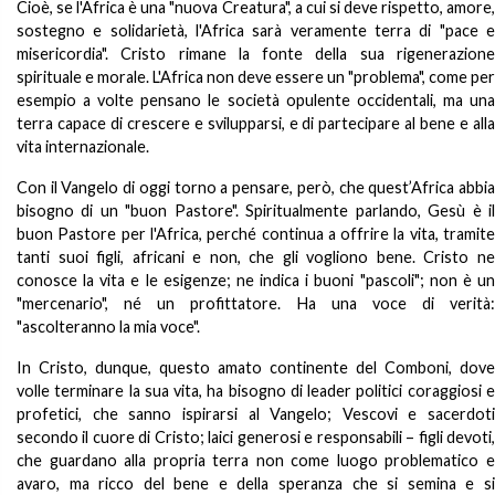
Cioè, se l'Africa è una "nuova Creatura", a cui si deve rispetto, amore,
sostegno e solidarietà, l'Africa sarà veramente terra di "pace e
misericordia". Cristo rimane la fonte della sua rigenerazione
spirituale e morale. L'Africa non deve essere un "problema", come per
esempio a volte pensano le società opulente occidentali, ma una
terra capace di crescere e svilupparsi, e di partecipare al bene e alla
vita internazionale.
Con il Vangelo di oggi torno a pensare, però, che quest’Africa abbia
bisogno di un "buon Pastore". Spiritualmente parlando, Gesù è il
buon Pastore per l'Africa, perché continua a offrire la vita, tramite
tanti suoi figli, africani e non, che gli vogliono bene. Cristo ne
conosce la vita e le esigenze; ne indica i buoni "pascoli"; non è un
"mercenario", né un profittatore. Ha una voce di verità:
"ascolteranno la mia voce".
In Cristo, dunque, questo amato continente del Comboni, dove
volle terminare la sua vita, ha bisogno di leader politici coraggiosi e
profetici, che sanno ispirarsi al Vangelo; Vescovi e sacerdoti
secondo il cuore di Cristo; laici generosi e responsabili – figli devoti,
che guardano alla propria terra non come luogo problematico e
avaro, ma ricco del bene e della speranza che si semina e si