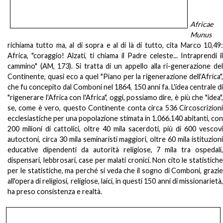
Africae
Munus
richiama tutto ma, al di sopra e al di là di tutto, cita Marco 10,49:
Africa, "coraggio! Alzati, ti chiama il Padre celeste... Intraprendi il
cammino" (AM, 173). Si tratta di un appello alla ri-generazione del
Continente, quasi eco a quel "Piano per la rigenerazione dell'Africa",
che fu concepito dal Comboni nel 1864, 150 anni fa. L'idea centrale di
"rigenerare l'Africa con l'Africa", oggi, possiamo dire, è più che "idea",
se, come è vero, questo Continente conta circa 536 Circoscrizioni
ecclesiastiche per una popolazione stimata in 1.066.140 abitanti, con
200 milioni di cattolici, oltre 40 mila sacerdoti, più di 600 vescovi
autoctoni, circa 30 mila seminaristi maggiori, oltre 60 mila istituzioni
educative dipendenti da autorità religiose, 7 mila tra ospedali,
dispensari, lebbrosari, case per malati cronici. Non cito le statistiche
per le statistiche, ma perché si veda che il sogno di Comboni, grazie
all'opera di religiosi, religiose, laici, in questi 150 anni di missionarietà,
ha preso consistenza e realtà.