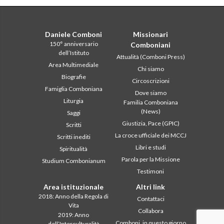
Daniele Comboni
Missionari
150° anniversario
Comboniani
dell’Istituto
Attualità (Comboni Press)
Area Multimediale
Chi siamo
Biografie
Circoscrizioni
Famiglia Comboniana
Dove siamo
Liturgia
Familia Comboniana
(News)
Saggi
Giustizia, Pace (GPIC)
Scritti
La croce ufficiale dei MCCJ
Scritti inediti
Libri e studi
Spiritualità
Parola per la Missione
Studium Combonianum
Testimoni
Area istituzionale
Altri link
2018: Anno della Regola di
Contattaci
Vita
Collabora
2019: Anno
Comboni, in questo giorno
dell’Interculturalità