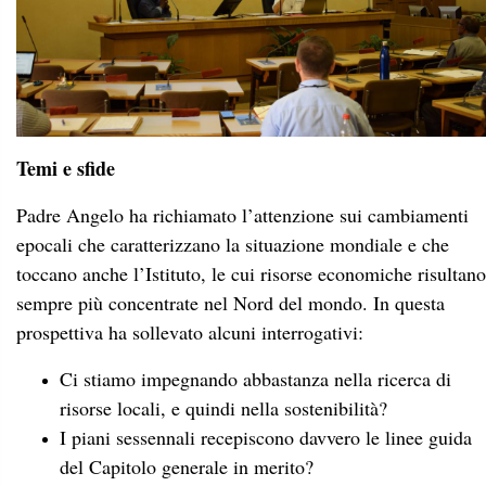
epocali che caratterizzano la situazione mondiale e che
toccano anche l’Istituto, le cui risorse economiche risultano
sempre più concentrate nel Nord del mondo. In questa
prospettiva ha sollevato alcuni interrogativi:
Ci stiamo impegnando abbastanza nella ricerca di
risorse locali, e quindi nella sostenibilità?
I piani sessennali recepiscono davvero le linee guida
del Capitolo generale in merito?
Non è forse necessario ripensare alcuni criteri di
sostenibilità per adattarli alle mutate circostanze?
Se vogliamo responsabilizzare localmente le persone,
non dovremmo ridurre la dipendenza dagli interventi
provenienti dai fondi comuni?
Ha poi sottolineato l’importanza di una vera e propria
“spiritualità” nell’ambito economico, che si traduca in
onestà, trasparenza e responsabilità
, e la necessità di