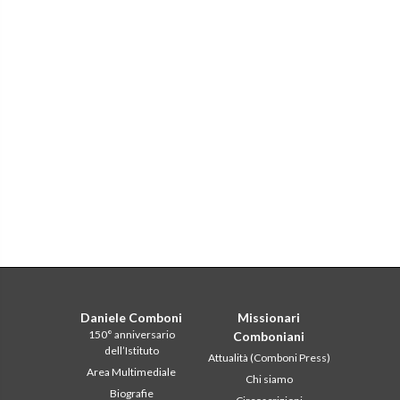
Daniele Comboni
Missionari
150° anniversario
Comboniani
dell’Istituto
Attualità (Comboni Press)
Area Multimediale
Chi siamo
Biografie