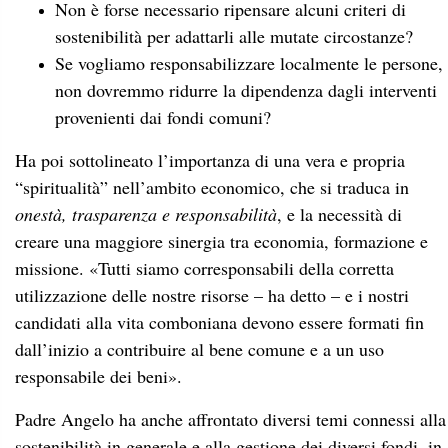
creare una maggiore sinergia tra economia, formazione e
missione. «Tutti siamo corresponsabili della corretta
utilizzazione delle nostre risorse – ha detto – e i nostri
candidati alla vita comboniana devono essere formati fin
dall’inizio a contribuire al bene comune e a un uso
responsabile dei beni».
Padre Angelo ha anche affrontato diversi temi connessi alla
sostenibilità in generale e alla gestione dei diversi fondi, in
particolare:
fondi ammalati, per la formazione, per anzianità, ecc.;
stili di vita e di formazione più sobri; conseguenze
dell’internazionalizzazione della formazione e costi
elevati degli spostamenti;
preparazione degli economi comboniani (e laici) delle
circoscrizioni (la durata media di un loro servizio è