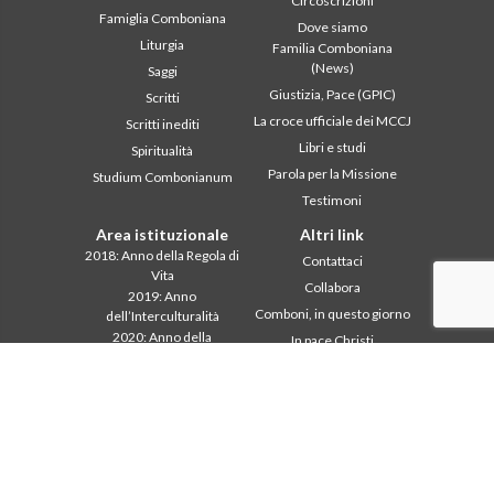
Circoscrizioni
Famiglia Comboniana
Dove siamo
Liturgia
Familia Comboniana
(News)
Saggi
Giustizia, Pace (GPIC)
Scritti
La croce ufficiale dei MCCJ
Scritti inediti
Libri e studi
Spiritualità
Parola per la Missione
Studium Combonianum
Testimoni
Area istituzionale
Altri link
2018: Anno della Regola di
Contattaci
Vita
Collabora
2019: Anno
Comboni, in questo giorno
dell’Interculturalità
2020: Anno della
In pace Christi
ministerialitá
Agenda
Capitolo 2003
Liturgia del giorno
Capitolo 2009
Parola per la missione
Capitolo 2015
Più letti
Capitolo 2022
Privacy Policy
Consiglio Generale
Segretariato della