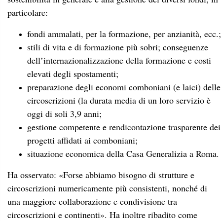
oggi di soli 3,9 anni;
gestione competente e rendicontazione trasparente dei
progetti affidati ai comboniani;
situazione economica della Casa Generalizia a Roma.
Ha osservato: «Forse abbiamo bisogno di strutture e
circoscrizioni numericamente più consistenti, nonché di
una maggiore collaborazione e condivisione tra
circoscrizioni e continenti». Ha inoltre ribadito come
rimanga preoccupante «la sfida urgente di preparare meglio
gli economi e garantire loro un servizio più lungo nelle
circoscrizioni».
Nel pomeriggio di martedì
si è invece passati alla
presentazione delle relazioni continentali, iniziando da
America e Asia (AA) e Africa anglofona più Mozambico
(APDESAM).